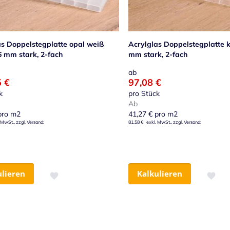
as Doppelstegplatte opal weiß
Acrylglas Doppelstegplatte k
6 mm stark, 2-fach
mm stark, 2-fach
ab
5 €
97,08 €
k
pro Stück
Ab
ro m2
41,27 €
pro m2
81,58 €
ulieren
Kalkulieren
Zur Wunschliste hinzufügen
Zur Wu