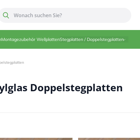
Suche
Suche
n
Montagezubehör Wellplatten
Stegplatten / Doppelstegplatten
pelstegplatten
ylglas Doppelstegplatten