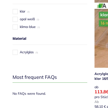
klar
3
opal weiß
1
klima-blue
1
Material
Acrylglas
5
Acrylgl
Most frequent FAQs
klar 16/
ab
113,8
No FAQs were found.
pro Stüc
Ab
58,10 €
p