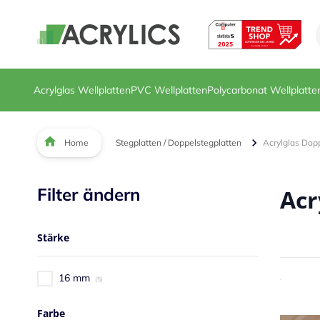
Direkt zum Inhalt
Acrylglas Wellplatten
PVC Wellplatten
Polycarbonat Wellplatte
Home
Stegplatten / Doppelstegplatten
Acrylglas Dop
Filter ändern
Acr
Stärke
16 mm
5
Farbe