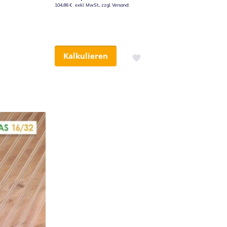
104,86 €
Kalkulieren
Zur Wunschliste hinzufügen
iste hinzufügen