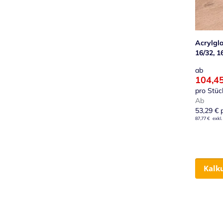
Acrylgl
16/32, 1
ab
104,4
pro Stüc
Ab
53,29 €
p
87,77 €
Kalk