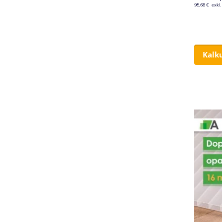
95,68 €
Kalk