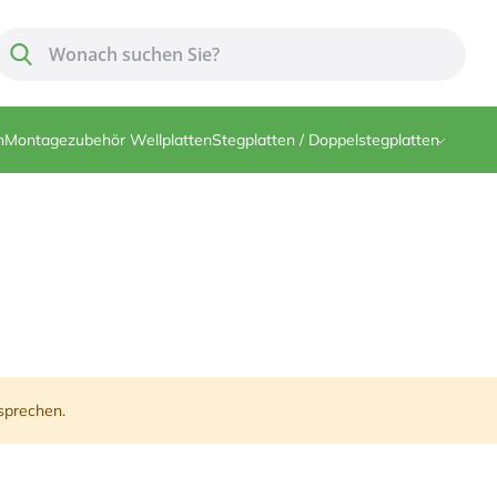
Suche
Suche
n
Montagezubehör Wellplatten
Stegplatten / Doppelstegplatten
sprechen.