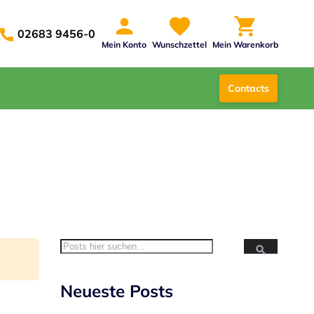
02683 9456-0
Mein Konto
Wunschzettel
Mein Warenkorb
Contacts
Suche
Suche
Neueste Posts